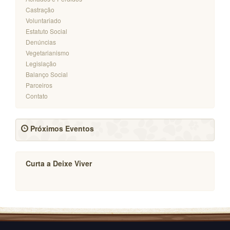
Castração
Voluntariado
Estatuto Social
Denúncias
Vegetarianismo
Legislação
Balanço Social
Parceiros
Contato
Próximos Eventos
Curta a Deixe Viver