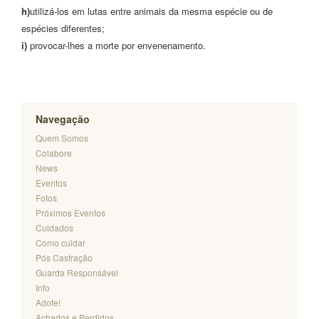
h)
utilizá-los em lutas entre animais da mesma espécie ou de
espécies diferentes;
i)
provocar-lhes a morte por envenenamento.
Navegação
Quem Somos
Colabore
News
Eventos
Fotos
Próximos Eventos
Cuidados
Como cuidar
Pós Castração
Guarda Responsável
Info
Adote!
Achados e Perdidos