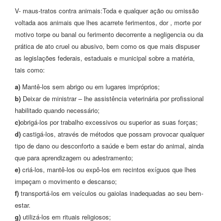
V- maus-tratos contra animais:Toda e qualquer ação ou omissão
voltada aos animais que lhes acarrete ferimentos, dor , morte por
motivo torpe ou banal ou ferimento decorrente a negligencia ou da
prática de ato cruel ou abusivo, bem como os que mais dispuser
as legislações federais, estaduais e municipal sobre a matéria,
tais como:
a)
Mantê-los sem abrigo ou em lugares impróprios;
b)
Deixar de ministrar – lhe assistência veterinária por profissional
habilitado quando necessário;
c)
obrigá-los por trabalho excessivos ou superior as suas forças;
d)
castigá-los, através de métodos que possam provocar qualquer
tipo de dano ou desconforto a saúde e bem estar do animal, ainda
que para aprendizagem ou adestramento;
e)
criá-los, mantê-los ou expô-los em recintos exíguos que lhes
impeçam o movimento e descanso;
f)
transportá-los em veículos ou gaiolas inadequadas ao seu bem-
estar.
g)
utilizá-los em rituais religiosos;